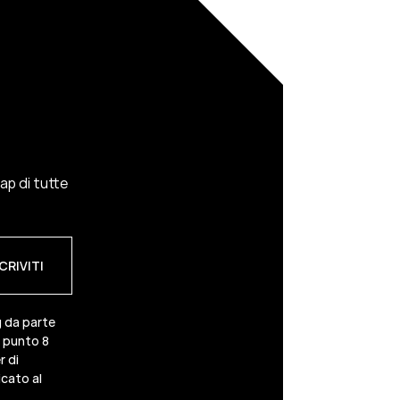
cap di tutte
g da parte
3 punto 8
r di
cato al