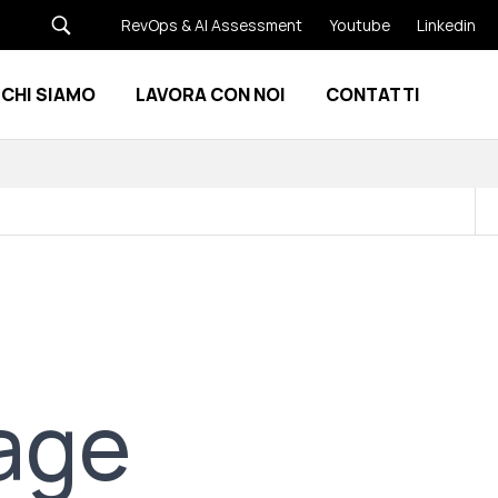
RevOps & AI Assessment
Youtube
Linkedin
CHI SIAMO
LAVORA CON NOI
CONTATTI
Show submenu for Risorse
Show submenu for Chi siamo
gage