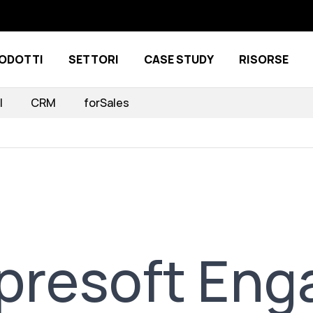
ODOTTI
SETTORI
CASE STUDY
RISORSE
Show submenu for Prodotti
Show submenu for Settori
I
CRM
forSales
Impresoft En