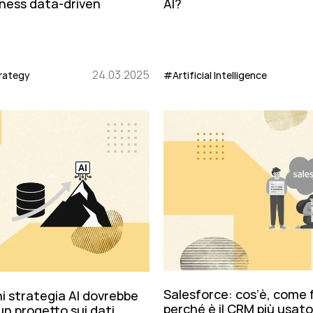
iness data-driven
AI?
24.03.2025
rategy
#Artificial Intelligence
Salesforce: cos’è, come 
i strategia AI dovrebbe
perché è il CRM più usato
un progetto sui dati