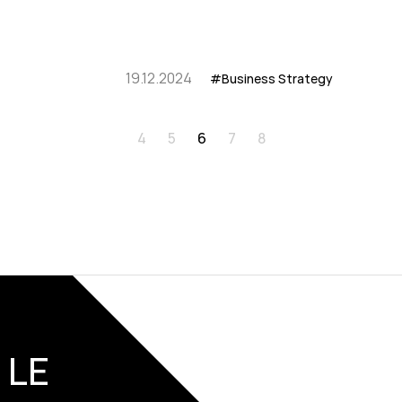
19.12.2024
#Business Strategy
4
5
6
7
8
 LE