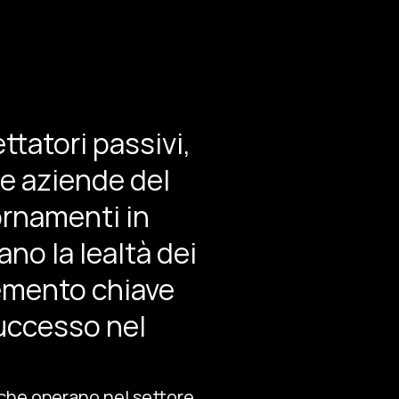
ttatori passivi,
le aziende del
ornamenti in
no la lealtà dei
lemento chiave
successo nel
 che operano nel settore