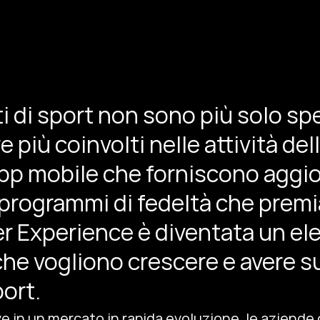
i di sport non sono più solo spe
più coinvolti nelle attività del
app mobile che forniscono aggi
 programmi di fedeltà che premia
er Experience è diventata un e
che vogliono crescere e avere 
port.
e in un mercato in rapida evoluzione, le aziende