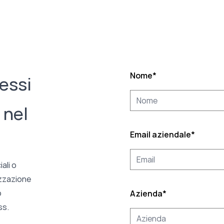
Nome
*
cessi
nel
Email aziendale
*
ali o
izzazione
o
Azienda
*
ss.