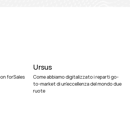
Ursus
 con forSales
Come abbiamo digitalizzato i reparti go-
to-market di un'eccellenza del mondo due
ruote