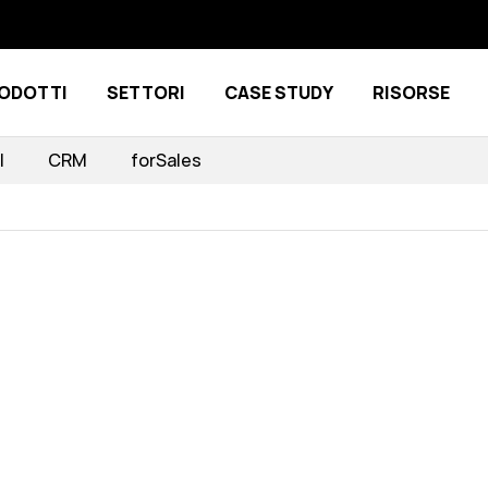
ODOTTI
SETTORI
CASE STUDY
RISORSE
Show submenu for Prodotti
Show submenu for Settori
I
CRM
forSales