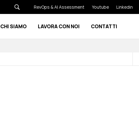
RevOps & AI Assessment
Youtube
Linkedin
CHI SIAMO
LAVORA CON NOI
CONTATTI
Show submenu for Risorse
Show submenu for Chi siamo