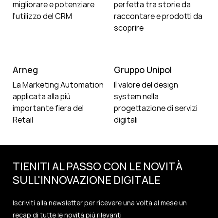
migliorare e potenziare
perfetta tra storie da
l'utilizzo del CRM
raccontare e prodotti da
scoprire
Arneg
Gruppo Unipol
La Marketing Automation
Il valore del design
applicata alla più
system nella
importante fiera del
progettazione di servizi
Retail
digitali
TIENITI AL PASSO CON LE NOVITÀ
SULL'
INNOVAZIONE
DIGITALE
Iscriviti alla newsletter per ricevere una volta al mese un
recap di tutte le novità più rilevanti