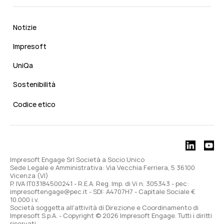
Notizie
Impresoft
UniQa
Sostenibilità
Codice etico
Impresoft Engage Srl Società a Socio Unico
Sede Legale e Amministrativa: Via Vecchia Ferriera, 5 36100
Vicenza (VI)
P. IVA IT03184500241 - R.E.A. Reg. Imp. di Vi n. 305343 - pec:
impresoftengage@pec.it - SDI: A4707H7 - Capitale Sociale €
10.000 i.v.
Società soggetta all'attività di Direzione e Coordinamento di
Impresoft S.p.A. - Copyright © 2026 Impresoft Engage. Tutti i diritti
riservati.