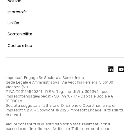
Notizie
Impresoft
UniQa
Sostenibilità
Codice etico
Impresoft Engage Srl Società a Socio Unico
Sede Legale e Amministrativa: Via Vecchia Ferriera, 5 36100
Vicenza (VI)
P. IVA IT03184500241 - R.E.A. Reg. Imp. di Vi n. 305343 - pec:
impresoftengage@pec.it - SDI: A4707H7 - Capitale Sociale €
10.000 i.v.
Società soggetta all'attività di Direzione e Coordinamento di
Impresoft S.p.A. - Copyright © 2026 Impresoft Engage. Tutti i diritti
riservati.
Alcuni contenuti di questo sito sono stati realizzati con il
supporto dell'Intelligenza Artificiale. Tutti i contenuti sono