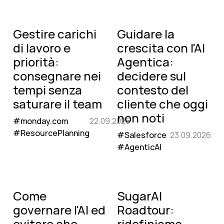
Online
Online
Gestire carichi
Guidare la
di lavoro e
crescita con l'AI
priorità:
Agentica:
consegnare nei
decidere sul
tempi senza
contesto del
saturare il team
cliente che oggi
non noti
#monday.com
22.09.2026
#ResourcePlanning
#Salesforce
23.09.2026
#AgenticAI
Online
Come
SugarAI
governare l'AI ed
Roadtour:
evitare che
ridefiniamo