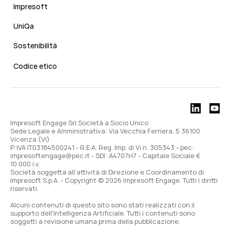
Impresoft
UniQa
Sostenibilità
Codice etico
Impresoft Engage Srl Società a Socio Unico
Sede Legale e Amministrativa: Via Vecchia Ferriera, 5 36100
Vicenza (VI)
P. IVA IT03184500241 - R.E.A. Reg. Imp. di Vi n. 305343 - pec:
impresoftengage@pec.it - SDI: A4707H7 - Capitale Sociale €
10.000 i.v.
Società soggetta all'attività di Direzione e Coordinamento di
Impresoft S.p.A. - Copyright © 2026 Impresoft Engage. Tutti i diritti
riservati.
Alcuni contenuti di questo sito sono stati realizzati con il
supporto dell'Intelligenza Artificiale. Tutti i contenuti sono
soggetti a revisione umana prima della pubblicazione.