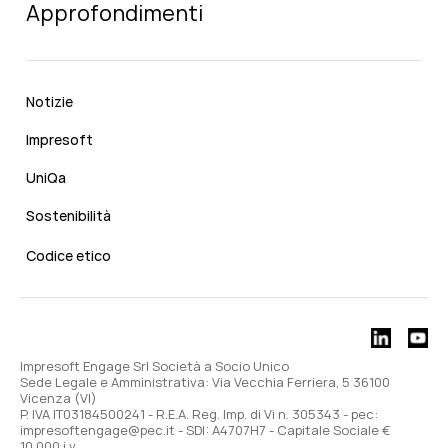
Approfondimenti
Notizie
Impresoft
UniQa
Sostenibilità
Codice etico
Impresoft Engage Srl Società a Socio Unico
Sede Legale e Amministrativa: Via Vecchia Ferriera, 5 36100
Vicenza (VI)
P. IVA IT03184500241 - R.E.A. Reg. Imp. di Vi n. 305343 - pec:
impresoftengage@pec.it - SDI: A4707H7 - Capitale Sociale €
10.000 i.v.