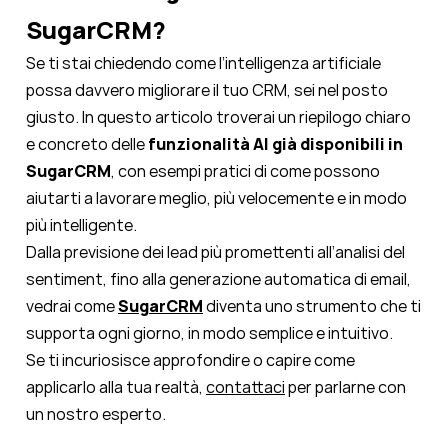
SugarCRM?
Se ti stai chiedendo come l’intelligenza artificiale
possa davvero migliorare il tuo CRM, sei nel posto
giusto. In questo articolo troverai un riepilogo chiaro
e concreto delle
funzionalità AI già disponibili in
SugarCRM
, con esempi pratici di come possono
aiutarti a lavorare meglio, più velocemente e in modo
più intelligente.
Dalla previsione dei lead più promettenti all’analisi del
sentiment, fino alla generazione automatica di email,
vedrai come
SugarCRM
diventa uno strumento che ti
supporta ogni giorno, in modo semplice e intuitivo.
Se ti incuriosisce approfondire o capire come
applicarlo alla tua realtà,
contattaci
per parlarne con
un nostro esperto.