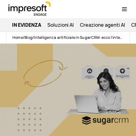
IN EVIDENZA
Soluzioni AI
Creazione agenti AI
C
Home
Blog
Intelligenza artificiale in SugarCRM: ecco l'integrazione con ChatGPT