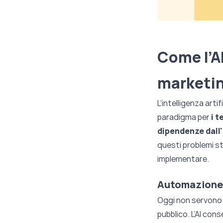
Come l’A
marketi
L’intelligenza arti
paradigma per
i 
dipendenze dall'
questi problemi st
implementare.
Automazione 
Oggi non servono 
pubblico. L’AI con