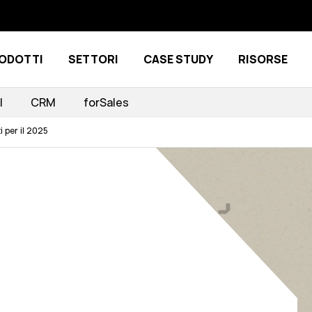
ODOTTI
SETTORI
CASE STUDY
RISORSE
Show submenu for Prodotti
Show submenu for Settori
I
CRM
forSales
i per il 2025