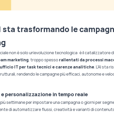
I sta trasformando le campag
ng
ficiale non è solo un’evoluzione tecnologica: è il
catalizzatore d
team marketing
, troppo spesso
rallentati da processi mac
ufficio IT per task tecnici e carenze analitiche
. L’AI sta 
rutturali, rendendo le campagne più efficaci, autonome e velo
e personalizzazione in tempo reale
più settimane per impostare una campagna o giorni per segm
sente di automatizzare flussi, creatività e varianti di contenut