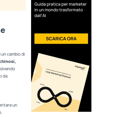
ne
i un cambio di
chinosi,
risolvendo
ci da
entare un
o,