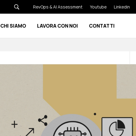
RevOps & AI Assessment
Youtube
Linkedin
CHI SIAMO
LAVORA CON NOI
CONTATTI
Show submenu for Risorse
Show submenu for Chi siamo