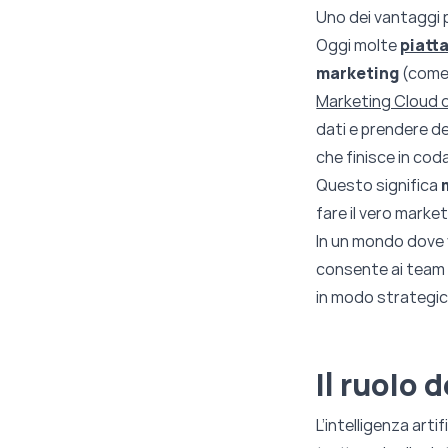
Uno dei vantaggi p
Oggi molte
piatt
marketing
(come
Marketing Cloud d
dati e prendere d
che finisce in cod
Questo significa
fare il vero market
In un mondo dove v
consente ai team m
in modo strategi
Il ruolo 
L’intelligenza arti