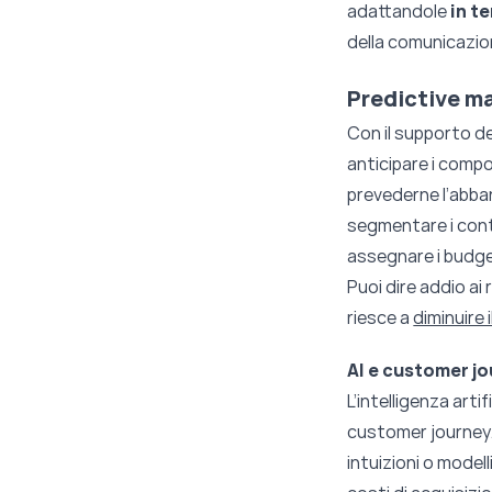
adattandole
in t
della comunicazion
Predictive ma
Con il supporto del
anticipare i compo
prevederne l’abb
segmentare i conta
assegnare i budg
Puoi dire addio ai
riesce a
diminuire 
AI e customer jo
L’intelligenza art
customer journey.
intuizioni o model