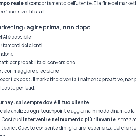
empo reale
al comportamento dell’utente. È la fine del market
e “one-size-fits-all”.
rketing: agire prima, non dopo
l'AI è possibile:
rtamenti dei clienti
andono
tti per probabilità di conversione
et con maggiore precisione
 report ex post: il marketing diventa finalmente proattivo, non p
il costo per lead
.
urney: sai sempre dov’è il tuo cliente
ificiale analizza ogni touchpoint e aggiorna in modo dinamico l
 Così puoi
intervenire nel momento più rilevante
, senza a
li teorici. Questo consente di
migliorare l’esperienza del client