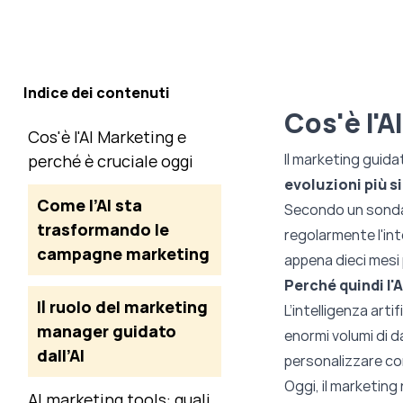
Indice dei contenuti
Cos'è l'A
Cos'è l'AI Marketing e
Il marketing guida
perché è cruciale oggi
evoluzioni più s
Come l’AI sta
Secondo un sondag
trasformando le
regolarmente l'int
campagne marketing
appena dieci mesi 
Perché quindi l'
Il ruolo del marketing
L’intelligenza art
manager guidato
enormi volumi di d
dall’AI
personalizzare con
Oggi, il marketing 
AI marketing tools: quali