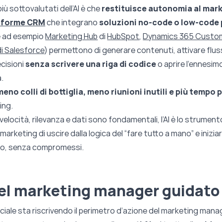
iù sottovalutati dell’AI è che
restituisce autonomia al mar
aforme CRM
che integrano
soluzioni no-code o low-code p
 ad esempio
Marketing Hub
di
HubSpot
,
Dynamics 365 Custom
i Salesforce
) permettono di generare contenuti, attivare fluss
ecisioni
senza scrivere una riga di codice
o aprire l’ennesimo
a.
meno colli di bottiglia, meno riunioni inutili e più tempo 
ing.
elocità, rilevanza e dati sono fondamentali, l’AI è lo strumen
arketing di uscire dalla logica del “fare tutto a mano” e inizia
co, senza compromessi.
del marketing manager guidato 
ficiale sta riscrivendo il perimetro d’azione del marketing mana