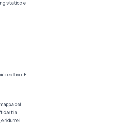
ing statico e
iù reattivo. E
a mappa del
ffidarti a
e
e ridurre i