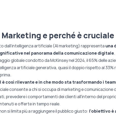
I Marketing e perché è cruciale
to dall’intelligenza artificiale (AI marketing) rappresenta
una d
ignificative nel panorama della comunicazione digitale
.
gio globale condotto da McKinsey nel 2024, il 65% delle azie
elligenza artificiale generativa, quasi il doppio rispetto al 33%
prima.
AI è così rilevante e in che modo sta trasformando i tea
ificiale consente a chi si occupa di marketing e comunicazione d
ati, prevedere i comportamenti dei clienti all'interno del propr
tenuti e offerte in tempo reale.
non si limita più a raggiungere il pubblico giusto:
l'obiettivo è 