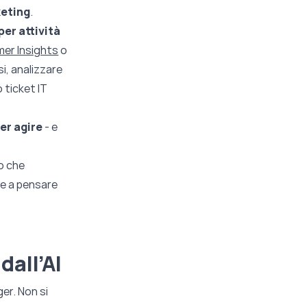
keting
.
er attività
er Insights
o
i, analizzare
 ticket IT
per agire
- e
to che
re a pensare
dall’AI
ger. Non si