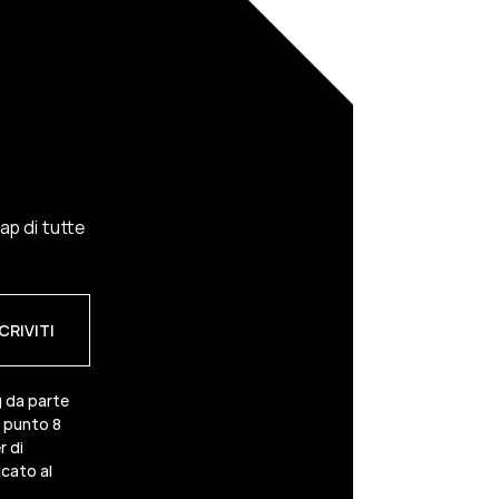
cap di tutte
g da parte
3 punto 8
r di
cato al