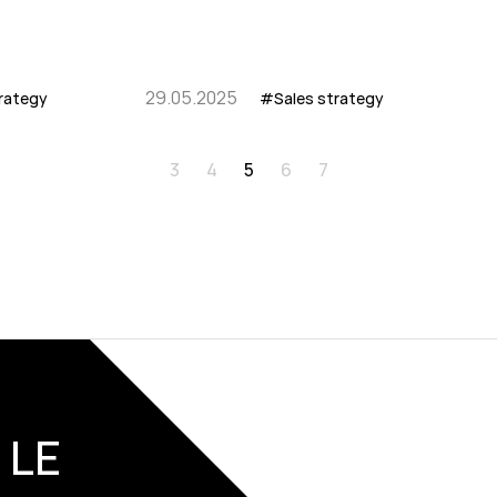
29.05.2025
rategy
#Sales strategy
3
4
5
6
7
 LE