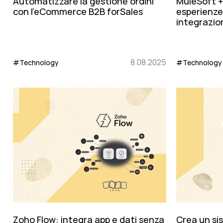
Automatizzare la gestione ordini
MuleSoft +
con l'eCommerce B2B forSales
esperienz
integrazio
8.08.2025
#Technology
#Technology
Zoho Flow: integra app e dati senza
Crea un sis