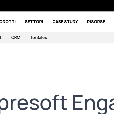
ODOTTI
SETTORI
CASE STUDY
RISORSE
Show submenu for Prodotti
Show submenu for Settori
I
CRM
forSales
Impresoft En