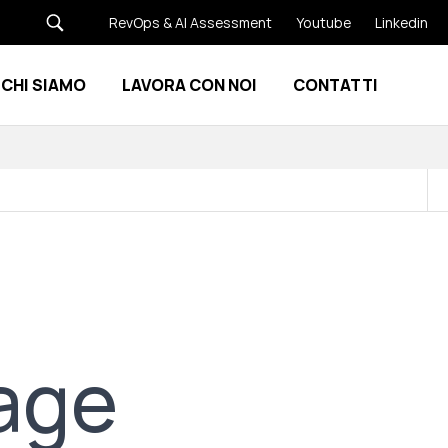
RevOps & AI Assessment
Youtube
Linkedin
CHI SIAMO
LAVORA CON NOI
CONTATTI
Show submenu for Risorse
Show submenu for Chi siamo
gage