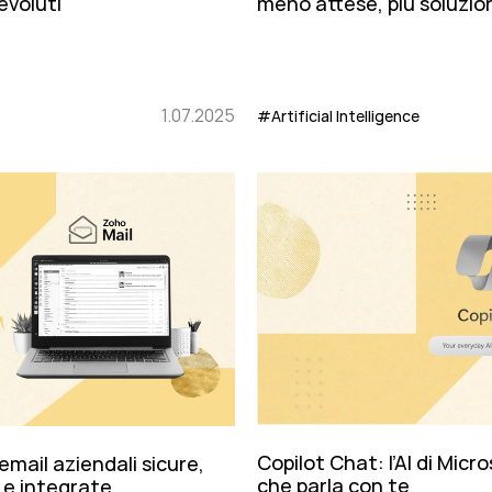
evoluti
meno attese, più soluzio
1.07.2025
#Artificial Intelligence
Copilot Chat: l’AI di Micr
email aziendali sicure,
che parla con te
i e integrate