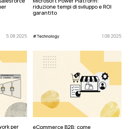
alesforce
Microsoft Power Platform:
mer
riduzione tempi di sviluppo e ROI
garantito
5.08.2025
1.08.2025
#Technology
work per
eCommerce B2B: come