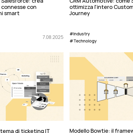
 Salesforce: crea
CRM Automotive: come S
e connesse con
ottimizza l'intero Custo
ni smart
Journey
#Industry
7.08.2025
#Technology
Modello Bowtie: il frame
tema di ticketing IT