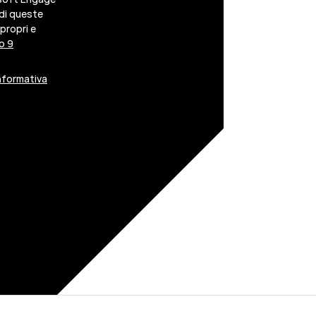
 di queste
 propri e
o 9
nformativa