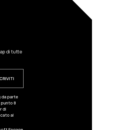
cap di tutte
g da parte
3 punto 8
r di
cato al
esoft Engage