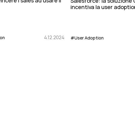
cere i sales ad usare il
Salesforce: la soluzione
incentiva la user adoptio
4.12.2024
ion
#User Adoption