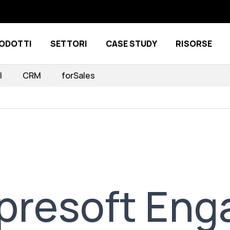
ODOTTI
SETTORI
CASE STUDY
RISORSE
Show submenu for Prodotti
Show submenu for Settori
I
CRM
forSales
Impresoft En