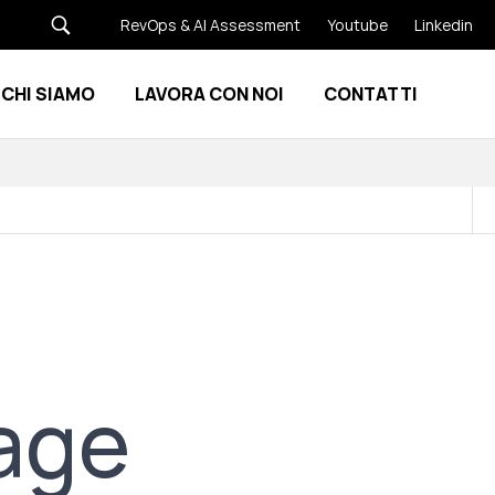
RevOps & AI Assessment
Youtube
Linkedin
CHI SIAMO
LAVORA CON NOI
CONTATTI
Show submenu for Risorse
Show submenu for Chi siamo
gage