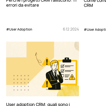
Perché i progetti CRM falliscono: 11
Come convin
errori da evitare
CRM
6.12.2024
#User Adoption
#User Adopt
User adoption CRM: quali sono i