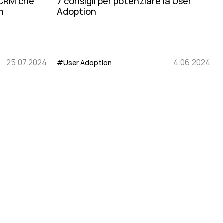
 CRM che
7 consigli per potenziare la User
n
Adoption
25.07.2024
4.06.2024
#User Adoption