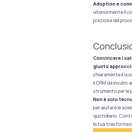
Adoption e com
ulteriormente il 
preziosa del proc
Conclusi
Convincere i sal
giusto approcci
chiaramente il suo
il CRM da incubo a
strumento per le p
Non è solo tecno
per aiutare le azi
quotidiano. Conta
la tua trasformazi