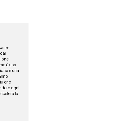
tomer
dal
sione:
 me è una
zione e una
fanno
più che
endere ogni
ccelera la