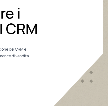
e i
il CRM
zione del CRM e
rmance di vendita.