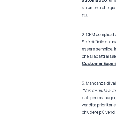
automatico
: ema
strumenti che già u
qui
.
2. CRM complicat
Se è difficile da 
essere semplice, i
che si adatti ai sal
Customer Exper
3. Mancanza di va
“Non mi aiuta a ve
dati per i manager
vendita prioritarie
chiudere più vendi