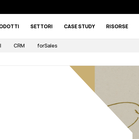
ODOTTI
SETTORI
CASE STUDY
RISORSE
Show submenu for Prodotti
Show submenu for Settori
I
CRM
forSales