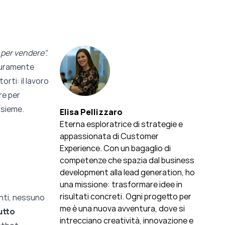
 per vendere".
icuramente
orti: il lavoro
re per
nsieme.
Elisa Pellizzaro
Eterna esploratrice di strategie e
appassionata di Customer
Experience. Con un bagaglio di
competenze che spazia dal business
development alla lead generation, ho
una missione: trasformare idee in
risultati concreti. Ogni progetto per
enti, nessuno
me è una nuova avventura, dove si
utto
intrecciano creatività, innovazione e