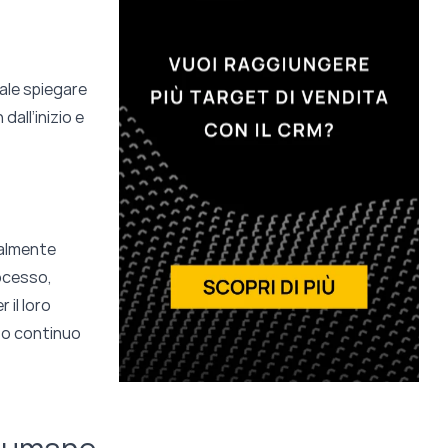
ale spiegare
dall’inizio e
ialmente
rocesso,
r il loro
to continuo