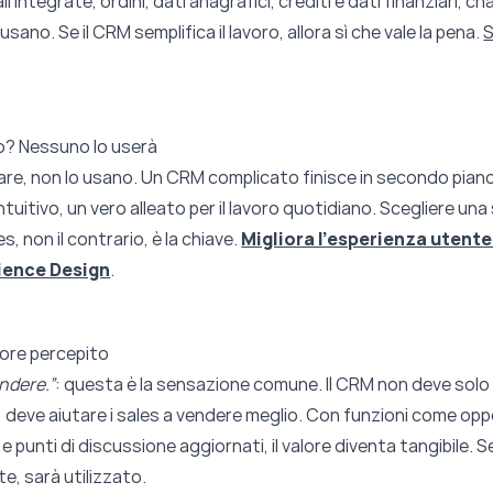
il integrate, ordini, dati anagrafici, crediti e dati finanziari, c
sano. Se il CRM semplifica il lavoro, allora sì che vale la pena.
S
o? Nessuno lo userà
usare, non lo usano. Un CRM complicato finisce in secondo pian
ntuitivo, un vero alleato per il lavoro quotidiano. Scegliere una
es, non il contrario, è la chiave.
Migliora l'esperienza utente 
ience Design
.
lore percepito
ndere.”
: questa è la sensazione comune. Il CRM non deve solo
, deve aiutare i sales a vendere meglio. Con funzioni come opp
 e punti di discussione aggiornati, il valore diventa tangibile. S
te, sarà utilizzato.