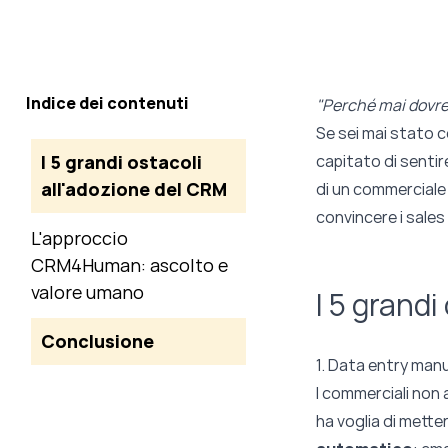
Indice dei contenuti
"Perché mai dovrei
Se sei mai stato c
I 5 grandi ostacoli
capitato di sentire
all'adozione del CRM
di un commerciale 
convincere i sales
L'approccio
CRM4Human: ascolto e
valore umano
I 5 grand
Conclusione
1. Data entry manu
I commerciali non 
ha voglia di metter