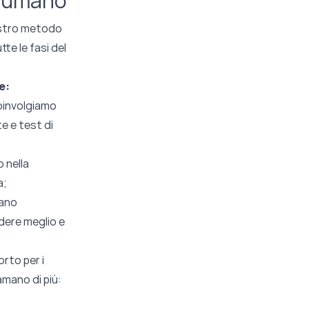
e umano
ostro metodo
te le fasi del
e:
Coinvolgiamo
e e test di
o nella
a;
lano
dere meglio e
rto per i
 amano di più: