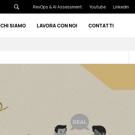
RevOps & AI Assessment
Youtube
Linkedin
CHI SIAMO
LAVORA CON NOI
CONTATTI
Show submenu for Risorse
Show submenu for Chi siamo