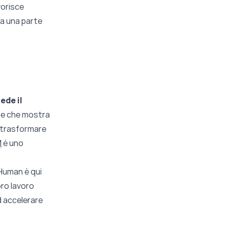
vorisce
a una parte
iede il
e e che mostra
r trasformare
M
è uno
Human è qui
oro lavoro
d accelerare