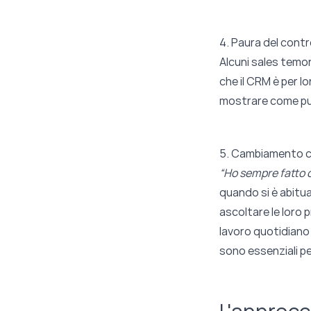
4. Paura del contr
Alcuni sales temo
che il CRM è per lor
mostrare come può 
5. Cambiamento c
“Ho sempre fatto 
quando si è abitua
ascoltare le loro
lavoro quotidiano
sono essenziali per