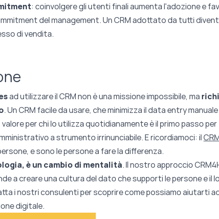
mitment
: coinvolgere gli utenti finali aumenta l'adozione e fa
commitment del management. Un CRM adottato da tutti divent
esso di vendita.
one
es
ad utilizzare il CRM non è una missione impossibile, ma
rich
o
. Un CRM facile da usare, che minimizza il data entry manual
 valore per chi lo utilizza quotidianamente è il primo passo pe
mministrativo a strumento irrinunciabile. E ricordiamoci: il
CR
ersone, e sono le persone a fare la differenza.
logia, è un cambio di mentalità
. Il nostro approccio CRM4
ende a creare una cultura del dato che supporti le persone e il l
tta i nostri consulenti per scoprire come possiamo aiutarti a
one digitale.