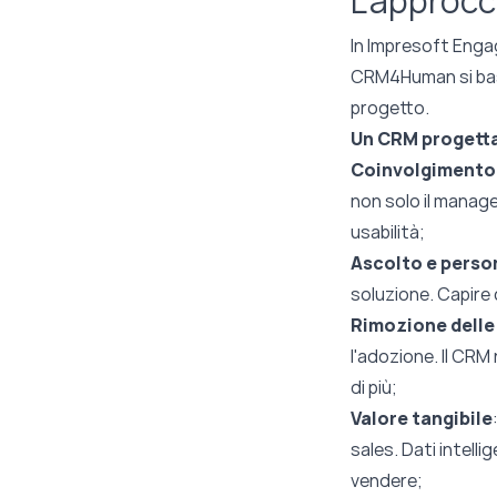
L'approc
In Impresoft Enga
CRM4Human si ba
progetto.
Un CRM progettat
Coinvolgimento 
non solo il manage
usabilità;
Ascolto e perso
soluzione. Capire 
Rimozione delle
l'adozione. Il CR
di più;
Valore tangibile
sales. Dati intelli
vendere;