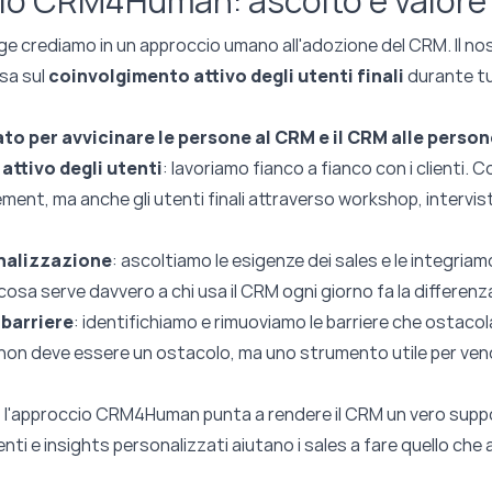
cio CRM4Human: ascolto e valor
ge crediamo in un approccio umano all'adozione del CRM. Il n
sa sul
coinvolgimento attivo degli utenti finali
durante tut
o per avvicinare le persone al CRM e il CRM alle person
attivo degli utenti
: lavoriamo fianco a fianco con i clienti. 
ment, ma anche gli utenti finali attraverso workshop, intervist
nalizzazione
: ascoltiamo le esigenze dei sales e le integriam
cosa serve davvero a chi usa il CRM ogni giorno fa la differenz
 barriere
: identifichiamo e rimuoviamo le barriere che ostaco
M non deve essere un ostacolo, ma uno strumento utile per ven
: l'approccio CRM4Human punta a rendere il CRM un vero suppo
genti e insights personalizzati aiutano i sales a fare quello che