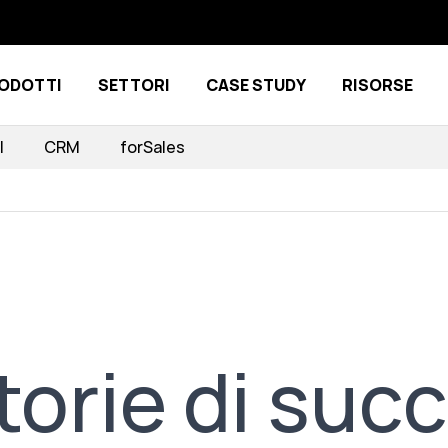
ODOTTI
SETTORI
CASE STUDY
RISORSE
Show submenu for Prodotti
Show submenu for Settori
I
CRM
forSales
torie di suc