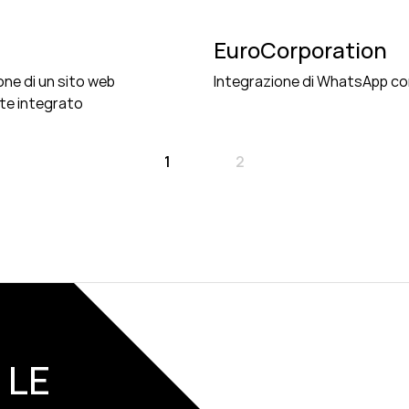
EuroCorporation
one di un sito web
Integrazione di WhatsApp co
te integrato
1
2
 LE