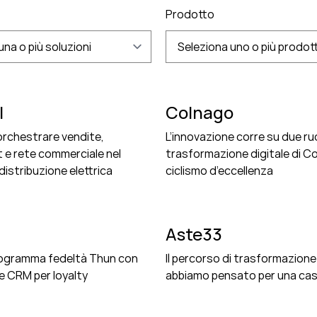
Prodotto
una o più soluzioni
Seleziona uno o più prodott
l
Colnago
rchestrare vendite,
L’innovazione corre su due ru
t e rete commerciale nel
trasformazione digitale di C
istribuzione elettrica
ciclismo d’eccellenza
Aste33
programma fedeltà Thun con
Il percorso di trasformazione
e CRM per loyalty
abbiamo pensato per una cas