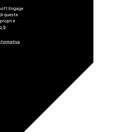
esoft Engage
 di queste
 propri e
o 9
nformativa