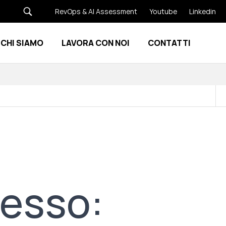
RevOps & AI Assessment
Youtube
Linkedin
CHI SIAMO
LAVORA CON NOI
CONTATTI
Show submenu for Risorse
Show submenu for Chi siamo
cesso: