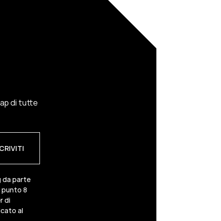
cap di tutte
g da parte
3 punto 8
r di
cato al