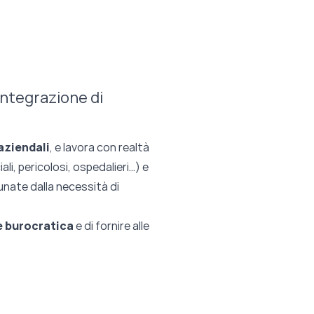
'integrazione di
aziendali
, e lavora con realtà
ali, pericolosi, ospedalieri…) e
unate dalla necessità di
e burocratica
e di fornire alle