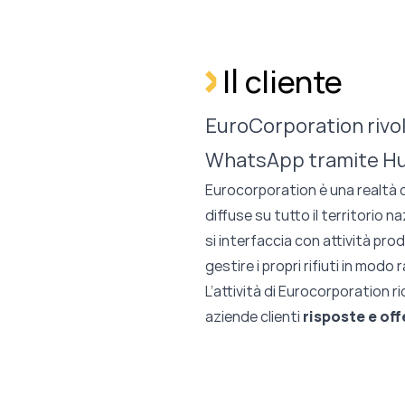
Il cliente
EuroCorporation rivoluz
WhatsApp tramite H
Eurocorporation è una realtà c
diffuse su tutto il territorio n
si interfaccia con attività pro
gestire i propri rifiuti in modo
L’attività di Eurocorporation 
aziende clienti
risposte e of