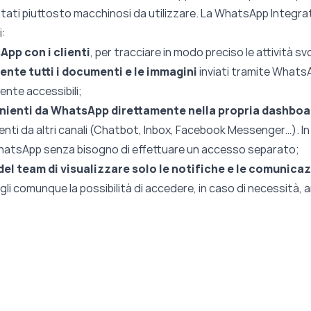
ltati piuttosto macchinosi da utilizzare. La WhatsApp Integ
i:
App con i clienti
, per tracciare in modo preciso le attività sv
te tutti i documenti e le immagini
inviati tramite WhatsA
nte accessibili;
enienti da WhatsApp direttamente nella propria dashboa
enti da altri canali (Chatbot, Inbox, Facebook Messenger…). I
WhatsApp senza bisogno di effettuare un accesso separato;
l team di visualizzare solo le notifiche e le comunicazi
gli comunque la possibilità di accedere, in caso di necessità, 