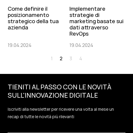
Come definire il
Implementare
posizionamento
strategie di
strategico della tua
marketing basate sui
azienda
dati attraverso
RevOps
19.04.2024
19.04.2024
1
2
3
4
TIENITI AL PASSO CON LE NOVITÀ
SULL'
INNOVAZIONE
DIGITALE
Iscriviti alla newsletter per ricevere una volta al mese un
recap di tutte le novità più rilevanti