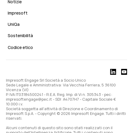
Notizie
Impresoft
UniQa
Sostenibilità
Codice etico
Impresoft Engage Srl Società a Socio Unico
Sede Legale e Amministrativa: Via Vecchia Ferriera, 5 36100
Vicenza (VI)
P. IVA IT03184500241 - R.E.A. Reg. Imp. di Vi n. 305343 - pec:
impresoftengage@pec.it - SDI: A4707H7 - Capitale Sociale €
10.000 i.v.
Società soggetta all'attività di Direzione e Coordinamento di
Impresoft S.p.A. - Copyright © 2026 Impresoft Engage. Tutti i diritti
riservati.
Alcuni contenuti di questo sito sono stati realizzati con il
supporto dell'Intelligenza Artificiale. Tutti i contenuti sono