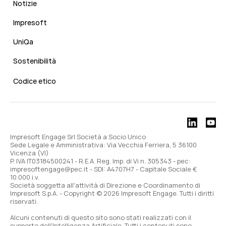
Notizie
Impresoft
UniQa
Sostenibilità
Codice etico
Impresoft Engage Srl Società a Socio Unico
Sede Legale e Amministrativa: Via Vecchia Ferriera, 5 36100
Vicenza (VI)
P. IVA IT03184500241 - R.E.A. Reg. Imp. di Vi n. 305343 - pec:
impresoftengage@pec.it - SDI: A4707H7 - Capitale Sociale €
10.000 i.v.
Società soggetta all'attività di Direzione e Coordinamento di
Impresoft S.p.A. - Copyright © 2026 Impresoft Engage. Tutti i diritti
riservati.
Alcuni contenuti di questo sito sono stati realizzati con il
supporto dell'Intelligenza Artificiale. Tutti i contenuti sono