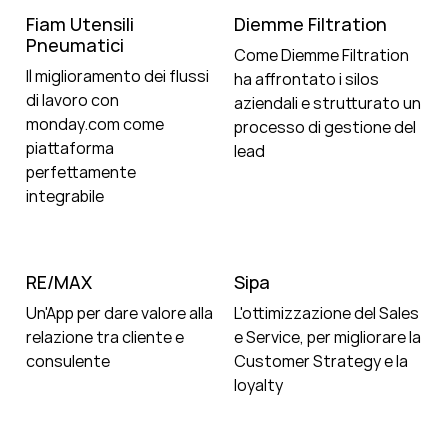
Fiam Utensili
Diemme Filtration
Pneumatici
Come Diemme Filtration
Il miglioramento dei flussi
ha affrontato i silos
di lavoro con
aziendali e strutturato un
monday.com come
processo di gestione del
piattaforma
lead
perfettamente
integrabile
RE/MAX
Sipa
Un'App per dare valore alla
L'ottimizzazione del Sales
relazione tra cliente e
e Service, per migliorare la
consulente
Customer Strategy e la
loyalty