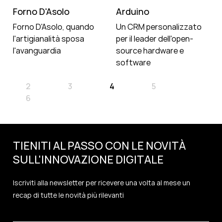
Forno D'Asolo
Arduino
Forno D'Asolo, quando
Un CRM personalizzato
l'artigianalità sposa
per il leader dell'open-
l'avanguardia
source hardware e
software
2
3
4
5
6
TIENITI AL PASSO CON LE NOVITÀ
SULL'
INNOVAZIONE
DIGITALE
Iscriviti alla newsletter per ricevere una volta al mese un
recap di tutte le novità più rilevanti