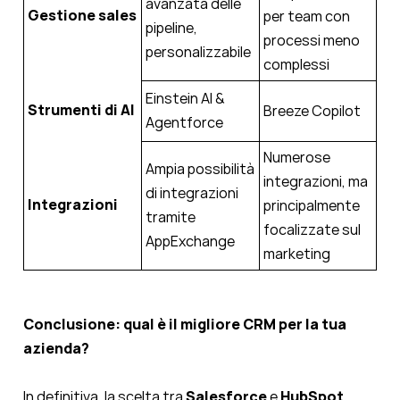
avanzata delle
Gestione sales
per team con
pipeline,
processi meno
personalizzabile
complessi
Einstein AI &
Strumenti di AI
Breeze Copilot
Agentforce
Numerose
Ampia possibilità
integrazioni, ma
di integrazioni
Integrazioni
principalmente
tramite
focalizzate sul
AppExchange
marketing
Conclusione: qual è il migliore CRM per la tua
azienda?
In definitiva, la scelta tra
Salesforce
e
HubSpot