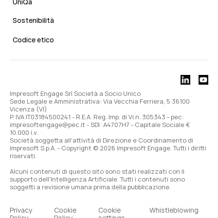
UniQa
Sostenibilità
Codice etico
Impresoft Engage Srl Società a Socio Unico
Sede Legale e Amministrativa: Via Vecchia Ferriera, 5 36100
Vicenza (VI)
P. IVA IT03184500241 - R.E.A. Reg. Imp. di Vi n. 305343 - pec:
impresoftengage@pec.it - SDI: A4707H7 - Capitale Sociale €
10.000 i.v.
Società soggetta all'attività di Direzione e Coordinamento di
Impresoft S.p.A. - Copyright © 2026 Impresoft Engage. Tutti i diritti
riservati.
Alcuni contenuti di questo sito sono stati realizzati con il
supporto dell'Intelligenza Artificiale. Tutti i contenuti sono
soggetti a revisione umana prima della pubblicazione.
Privacy
Cookie
Cookie
Whistleblowing
Policy
Policy
settings