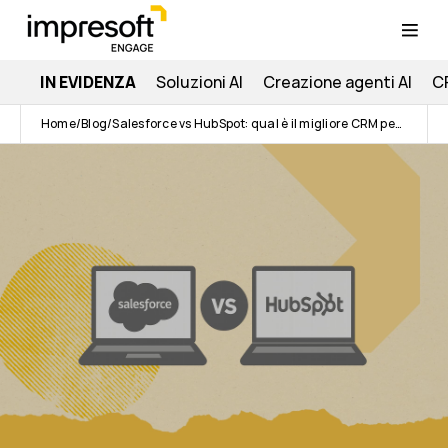
IN EVIDENZA
Soluzioni AI
Creazione agenti AI
C
Home
Blog
Salesforce vs HubSpot: qual è il migliore CRM per la tua azienda?