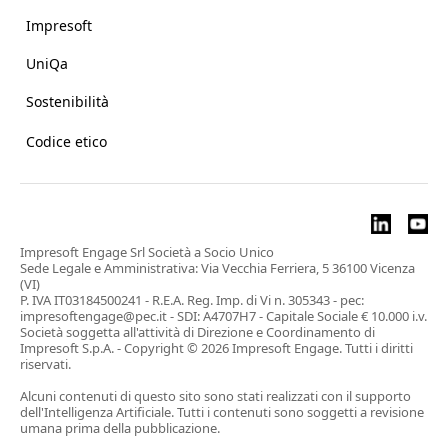
Impresoft
UniQa
Sostenibilità
Codice etico
Impresoft Engage Srl Società a Socio Unico
Sede Legale e Amministrativa: Via Vecchia Ferriera, 5 36100 Vicenza
(VI)
P. IVA IT03184500241 - R.E.A. Reg. Imp. di Vi n. 305343 - pec:
impresoftengage@pec.it - SDI: A4707H7 - Capitale Sociale € 10.000 i.v.
Società soggetta all'attività di Direzione e Coordinamento di
Impresoft S.p.A. - Copyright © 2026 Impresoft Engage. Tutti i diritti
riservati.
Alcuni contenuti di questo sito sono stati realizzati con il supporto
dell'Intelligenza Artificiale. Tutti i contenuti sono soggetti a revisione
umana prima della pubblicazione.