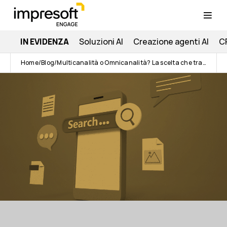
IN EVIDENZA
Soluzioni AI
Creazione agenti AI
C
Home
Blog
Multicanalità o Omnicanalità? La scelta che trasforma la tua CX