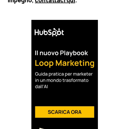
impegno,
contattaci qui
.