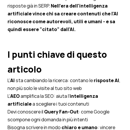
risposte già in SERP.
Nell'era dell'intelligenza
artificiale vince chi sa creare contenuti che l'AI
riconosce come autorevoli, utili e umani - e sa
quindi essere "citato" dall'AI.
I punti chiave di questo
articolo
L’
AI
sta cambiando la ricerca: contano le
risposte AI
,
non più solo le visite al tuo sito web
L’
AEO
amplifica la SEO: aiuta l’
intelligenza
artificiale
a scegliere i tuoi contenuti
Devi conoscere il
Query Fan-Out
: come Google
scompone ogni domanda in più intenti
Bisogna scrivere in modo
chiaro e umano
: vincere