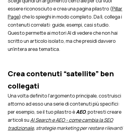
Scegli quindi un argomento centrale per cui vuoi
essere riconosciuto e crea una pagina pilastro (
Pillar
Page
) che lo spieghi in modo completo. Da lì, collega i
contenuti correlati: guide, esempi, casi studio.
Questo permette ai motori AI di vedere che non hai
scritto un articolo isolato, ma che presidi davvero
un’intera area tematica.
Crea contenuti “satellite” ben
collegati
Una volta definito l’argomento principale, costruisci
attorno ad esso una serie di contenuti più specifici:
per esempio, se il tuo pilastro è
AEO
, potresti creare
articoli su
AI Search e AEO - come cambia la SEO
tradizionale
, strategie marketing per restare rilevanti