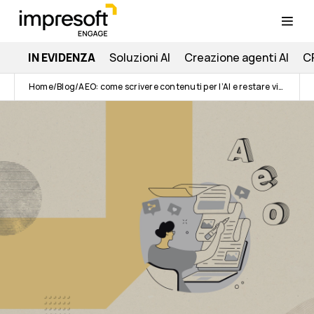
IN EVIDENZA
Soluzioni AI
Creazione agenti AI
C
Home
Blog
AEO: come scrivere contenuti per l’AI e restare visibili online