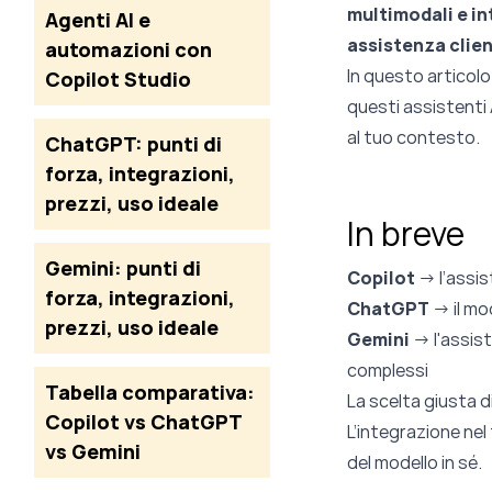
multimodali e in
Agenti AI e
assistenza clien
automazioni con
In questo articolo
Copilot Studio
questi assistenti 
al tuo contesto.
ChatGPT: punti di
forza, integrazioni,
prezzi, uso ideale
In breve
Gemini: punti di
Copilot
→ l’assis
forza, integrazioni,
ChatGPT
→
il m
prezzi, uso ideale
Gemini
→ l'assist
complessi
Tabella comparativa:
La scelta giusta d
Copilot vs ChatGPT
L’integrazione ne
vs Gemini
del modello in sé.