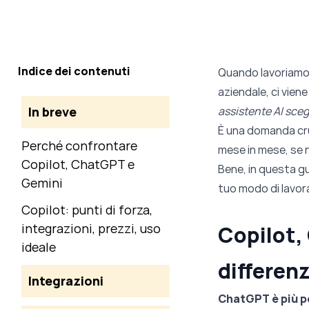
Indice dei contenuti
Quando lavoriamo 
aziendale, ci vien
In breve
assistente AI sceg
È una domanda cruc
Perché confrontare
mese in mese, se n
Copilot, ChatGPT e
Bene, in questa gu
Gemini
tuo modo di lavor
Copilot: punti di forza,
integrazioni, prezzi, uso
Copilot,
ideale
differen
Integrazioni
ChatGPT è più p