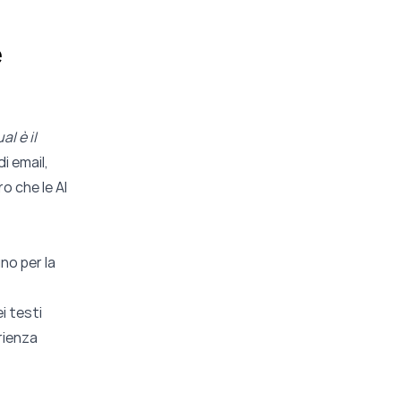
e
al è il
i email,
ro che le AI
uno per la
i testi
rienza