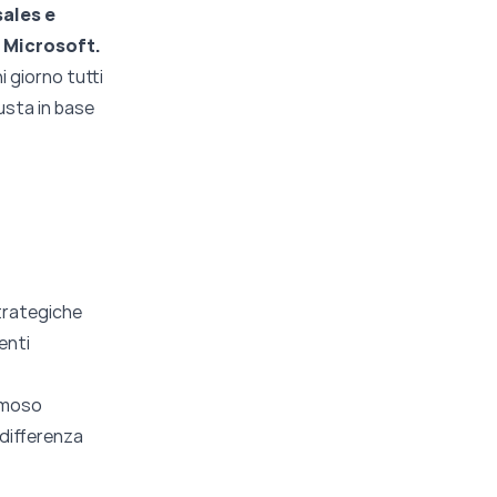
sales e
l Microsoft.
i giorno tutti
iusta in base
strategiche
enti
famoso
 differenza