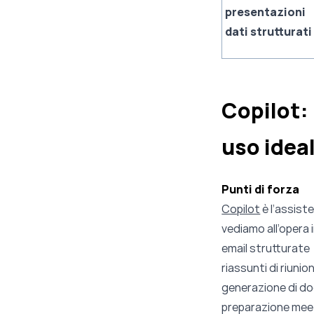
presentazioni
dati strutturati
Copilot: 
uso idea
Punti di forza
Copilot
è l’assist
vediamo all’opera i
email strutturate
riassunti di riunio
generazione di doc
preparazione meet