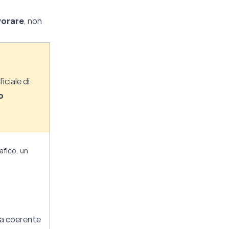
vorare
, non
iciale di
o
afico, un
ta coerente