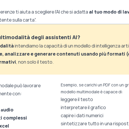
renze ti aiuta a scegliere l’AI che si adatta
al tuo modo di la
tente sulla carta”.
ltimodalità degli assistenti AI?
dalità
intendiamo la capacità di un modello di intelligenza artif
, analizzare e generare contenuti usando più formati (
rmativi
, non solo il testo.
Esempio
, se carichi un PDF con un gr
modale può lavorare
modello multimodale è capace di:
ente con:
leggere il testo
interpretare il grafico
udio
,
a
capire i dati numerici
i complessi
sintetizzare tutto in una rispos
Excel