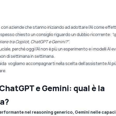
con aziende che stanno iniziando ad adottare l’AI come effett
e spesso chiesto un consiglio riguardo un dubbio ricorrente:
“q
liere tra Copilot, ChatGPT e Gemini?”
.
iale, perché oggi l’AI non è più un esperimento e i modelli AI e
on di settimana in settimana.
ida vogliamo accompagnarti nella scelta dell’assistente AI pi
are.
 ChatGPT e Gemini: qual è la
za?
erformante nel reasoning generico, Gemini nelle capac