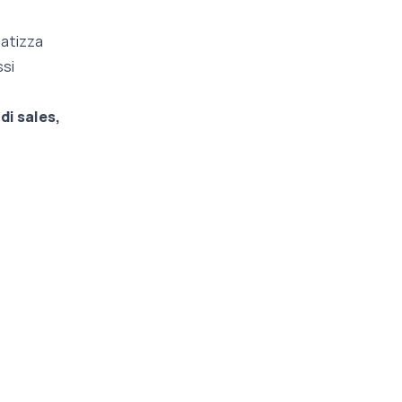
matizza
ssi
di sales,