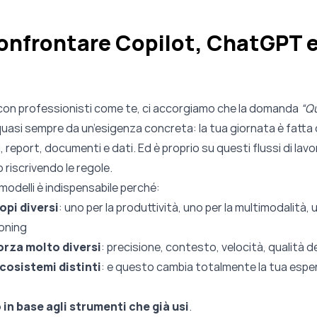
onfrontare Copilot, ChatGPT 
on professionisti come te, ci accorgiamo che la domanda
“Qu
asi sempre da un’esigenza concreta: la tua giornata è fatta d
, report, documenti e dati. Ed è proprio su questi flussi di lavo
riscrivendo le regole.
modelli è indispensabile perché:
opi diversi
: uno per la produttività, uno per la multimodalità, 
soning
orza molto diversi
: precisione, contesto, velocità, qualità de
ecosistemi distinti
: e questo cambia totalmente la tua espe
 in base agli strumenti che già usi
.