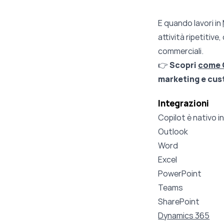
E quando lavori in
attività ripetitive
commerciali.
👉
Scopri
come 
marketing e cus
Integrazioni
Copilot è nativo in
Outlook
Word
Excel
PowerPoint
Teams
SharePoint
Dynamics 365