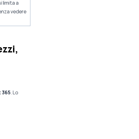
i limita a
 senza vedere
ezzi,
 365
. Lo