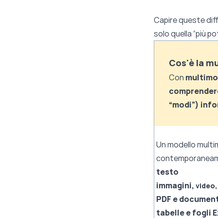
Capire queste diffe
solo quella “più po
Cos'è la mu
Con
multimo
comprendere
“modi”) info
Un modello multi
contemporaneam
testo
immagini,
video
PDF e document
tabelle e fogli 