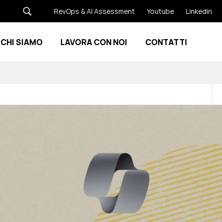
RevOps & AI Assessment
Youtube
Linkedin
CHI SIAMO
LAVORA CON NOI
CONTATTI
Show submenu for Risorse
Show submenu for Chi siamo