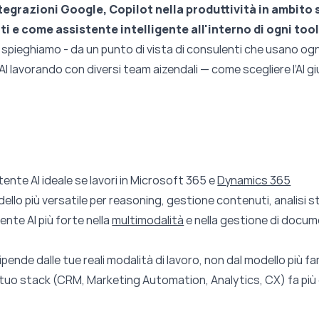
tegrazioni Google, Copilot nella produttività in ambito 
ti e come assistente intelligente all'interno di ogni too
 spieghiamo - da un punto di vista di consulenti che usano ogn
AI lavorando con diversi team aizendali — come scegliere l’AI g
tente AI ideale se lavori in Microsoft 365 e
Dynamics 365
odello più versatile per reasoning, gestione contenuti, analisi 
ente AI più forte nella
multimodalità
e nella gestione di docum
ipende dalle tue reali modalità di lavoro, non dal modello più 
l tuo stack (CRM, Marketing Automation, Analytics, CX) fa più