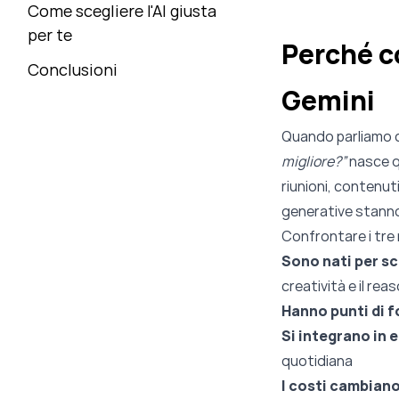
Come scegliere l'AI giusta
per te
Perché c
Conclusioni
Gemini
Quando parliamo c
migliore?”
nasce qu
riunioni, contenuti
generative stanno 
Confrontare i tre 
Sono nati per sc
creatività e il rea
Hanno punti di f
Si integrano in 
quotidiana
I costi cambiano