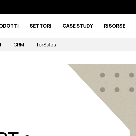
ODOTTI
SETTORI
CASE STUDY
RISORSE
Show submenu for Prodotti
Show submenu for Settori
I
CRM
forSales