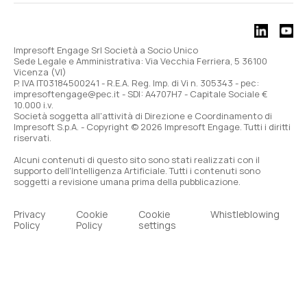
Impresoft Engage Srl Società a Socio Unico
Sede Legale e Amministrativa: Via Vecchia Ferriera, 5 36100
Vicenza (VI)
P. IVA IT03184500241 - R.E.A. Reg. Imp. di Vi n. 305343 - pec:
impresoftengage@pec.it - SDI: A4707H7 - Capitale Sociale €
10.000 i.v.
Società soggetta all'attività di Direzione e Coordinamento di
Impresoft S.p.A. - Copyright © 2026 Impresoft Engage. Tutti i diritti
riservati.
Alcuni contenuti di questo sito sono stati realizzati con il
supporto dell'Intelligenza Artificiale. Tutti i contenuti sono
soggetti a revisione umana prima della pubblicazione.
Privacy
Cookie
Cookie
Whistleblowing
Policy
Policy
settings