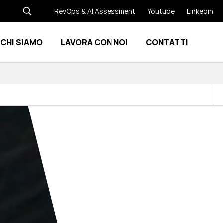
RevOps & AI Assessment
Youtube
Linkedin
CHI SIAMO
LAVORA CON NOI
CONTATTI
Show submenu for Risorse
Show submenu for Chi siamo