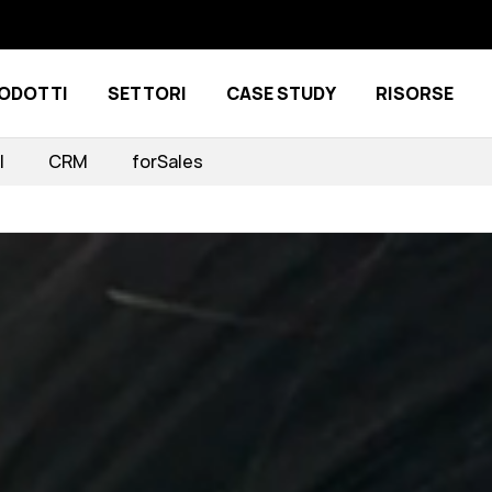
ODOTTI
SETTORI
CASE STUDY
RISORSE
Show submenu for Prodotti
Show submenu for Settori
I
CRM
forSales