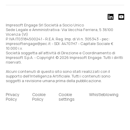
Impresoft Engage Srl Società a Socio Unico
Sede Legale e Amministrativa: Via Vecchia Ferriera, 5 36100
Vicenza (VI)
P. IVA IT03184500241 - R.E.A. Reg. Imp. di Vi n. 305343 - pec:
impresoftengage@pec.it - SDI: A4707H7 - Capitale Sociale €
10.000 i.v.
Società soggetta all'attività di Direzione e Coordinamento di
Impresoft S.p.A. - Copyright © 2026 Impresoft Engage. Tutti i diritti
riservati.
Alcuni contenuti di questo sito sono stati realizzati con il
supporto dell'Intelligenza Artificiale. Tutti i contenuti sono
soggetti a revisione umana prima della pubblicazione.
Privacy
Cookie
Cookie
Whistleblowing
Policy
Policy
settings