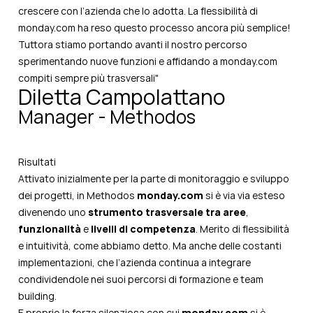
crescere con l’azienda che lo adotta. La flessibilità di
monday.com ha reso questo processo ancora più semplice!
Tuttora stiamo portando avanti il nostro percorso
sperimentando nuove funzioni e affidando a monday.com
compiti sempre più trasversali"
Diletta Campolattano
Manager - Methodos
Risultati
Attivato inizialmente per la parte di monitoraggio e sviluppo
dei progetti, in Methodos
monday.com
si è via via esteso
divenendo uno
strumento trasversale tra aree
,
funzionalità
e
livelli di competenza
. Merito di flessibilità
e intuitività, come abbiamo detto. Ma anche delle costanti
implementazioni, che l’azienda continua a integrare
condividendole nei suoi percorsi di formazione e team
building.
E proprio la forza silenziosa con cui
monday.com
si è