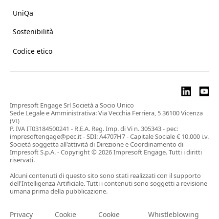
UniQa
Sostenibilità
Codice etico
Impresoft Engage Srl Società a Socio Unico
Sede Legale e Amministrativa: Via Vecchia Ferriera, 5 36100 Vicenza
(VI)
P. IVA IT03184500241 - R.E.A. Reg. Imp. di Vi n. 305343 - pec:
impresoftengage@pec.it - SDI: A4707H7 - Capitale Sociale € 10.000 i.v.
Società soggetta all'attività di Direzione e Coordinamento di
Impresoft S.p.A. - Copyright © 2026 Impresoft Engage. Tutti i diritti
riservati.
Alcuni contenuti di questo sito sono stati realizzati con il supporto
dell'Intelligenza Artificiale. Tutti i contenuti sono soggetti a revisione
umana prima della pubblicazione.
Privacy
Cookie
Cookie
Whistleblowing