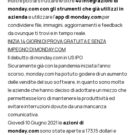
Inoltre potrai sfruttare le oltre
40 integrazioni di
monday.com con gli strumenti che già utilizzi in
azienda
e utilizzare l'
app di monday.com
per
condividere file, immagini, aggiornamenti e feedback
da ovunque ti trovi e in tempo reale.
INIZIA 14 GIORNI DI PROVA GRATUITA E SENZA
IMPEGNO DI MONDAY.COM
Il debutto di monday.com in US IPO
Sicuramente già con la pandemia iniziata l'anno
scorso, monday.com ha potuto godere di un aumento
delle vendite del suo software, in quanto sono molte
le aziende che hanno deciso di adottare un mezzo che
permettesse loro di mantenere la produttività ed
evitare interruzioni dovute da una mancanza
comunicativa.
Giovedì 10 Giugno 2021 le
azioni di
monday.com
sono state aperte a 173,15 dollari e