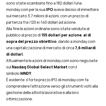
sono state scambiate fino a 182 dollari l'una.
monday.com per la sua
IPO
aveva deciso di immettere
sul mercato 3,7 milioni di azioni, con un prezzo di
partenza fra i 120 e i 140 dollari ad azione.
Alla fine le azioni ordinarie sono state vendute al
pubblico al prezzo di
155 dollari per azione
,
al di
sopra del prezzo obiettivo
, dando a monday.com
una capitalizzazione di mercato di circa
7,6 miliardi
di dollari
.
Attualmente le azioni di monday.com sono negoziate
sul
Nasdaq Global Select Market
con il
simbolo
MNDY
.
É evidente: il forte prezzo IPO di monday.com fa
comprendere l'attrazione verso gli strumenti volti alla
gestione delle attività lavorative e alla loro
ottimizzazione.