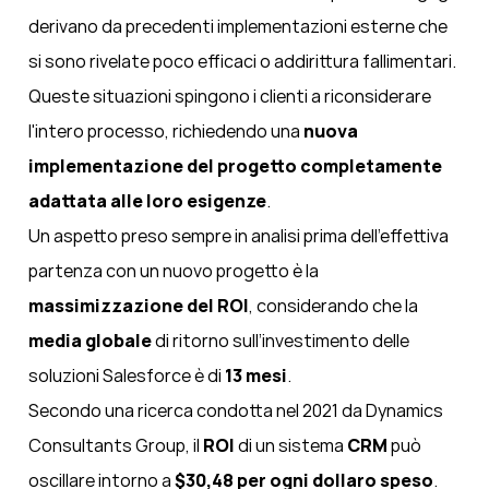
derivano da precedenti implementazioni esterne che
si sono rivelate poco efficaci o addirittura fallimentari.
Queste situazioni spingono i clienti a riconsiderare
l'intero processo, richiedendo una
nuova
implementazione del progetto completamente
adattata alle loro esigenze
.
Un aspetto preso sempre in analisi prima dell’effettiva
partenza con un nuovo progetto è la
massimizzazione del ROI
, considerando che la
media globale
di ritorno sull’investimento delle
soluzioni Salesforce è di
13 mesi
.
Secondo una ricerca condotta nel 2021 da Dynamics
Consultants Group, il
ROI
di un sistema
CRM
può
oscillare intorno a
$30,48 per ogni dollaro speso
.