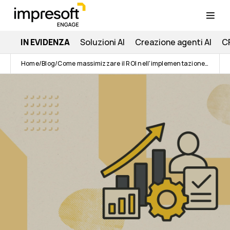
IN EVIDENZA
Soluzioni AI
Creazione agenti AI
C
Home
Blog
Come massimizzare il ROI nell'implementazione di Salesforce