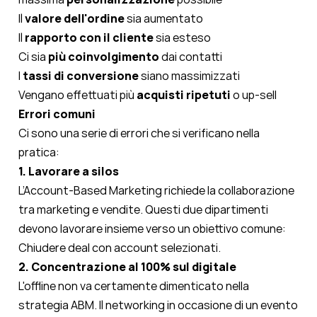
Il
valore dell'ordine
sia aumentato
Il
rapporto con il cliente
sia esteso
Ci sia
più coinvolgimento
dai contatti
I
tassi di conversione
siano massimizzati
Vengano effettuati più
acquisti ripetuti
o up-sell
Errori comuni
Ci sono una serie di errori che si verificano nella
pratica:
1. Lavorare a silos
L’Account-Based Marketing richiede la collaborazione
tra marketing e vendite. Questi due dipartimenti
devono lavorare insieme verso
un obiettivo comune
:
Chiudere deal con account selezionati.
2. Concentrazione al 100% sul digitale
L'offline non va certamente dimenticato nella
strategia ABM. Il networking in occasione di un evento