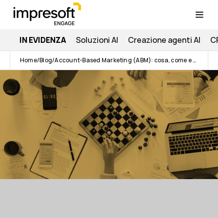
IN EVIDENZA
Soluzioni AI
Creazione agenti AI
C
Home
Blog
Account-Based Marketing (ABM): cosa, come e perché [B2B]