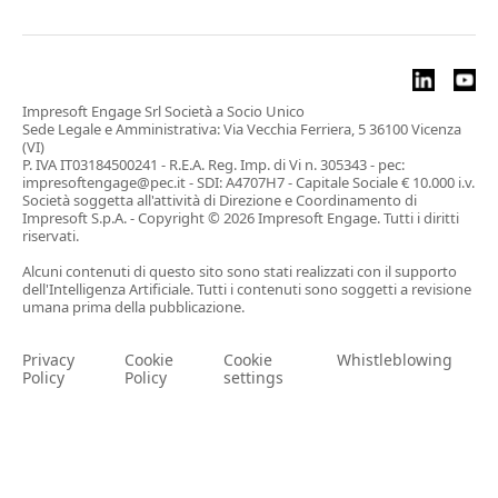
Impresoft Engage Srl Società a Socio Unico
Sede Legale e Amministrativa: Via Vecchia Ferriera, 5 36100 Vicenza
(VI)
P. IVA IT03184500241 - R.E.A. Reg. Imp. di Vi n. 305343 - pec:
impresoftengage@pec.it - SDI: A4707H7 - Capitale Sociale € 10.000 i.v.
Società soggetta all'attività di Direzione e Coordinamento di
Impresoft S.p.A. - Copyright © 2026 Impresoft Engage. Tutti i diritti
riservati.
Alcuni contenuti di questo sito sono stati realizzati con il supporto
dell'Intelligenza Artificiale. Tutti i contenuti sono soggetti a revisione
umana prima della pubblicazione.
Privacy
Cookie
Cookie
Whistleblowing
Policy
Policy
settings