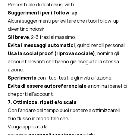
Percentuale di deal chiusi vinti
Suggerimenti per i follow-up
Alcuni suggerimenti per evitare che i tuoi follow-up
diventino noiosi:
Sii breve
, 2-3 frasi al massimo.
Evita i messaggi automatici
, quindi rendili personali.
Usa la social proof (riprova sociale)
, nomina gli
account rilevanti che hanno già eseguito la stessa
azione.
Sperimenta
con i tuoi testi e gli inviti all'azione.
Evita di essere autoreferenziale
e nomina i benefici
che porti all'account.
7. Ottimizza, ripeti e/o scala
Con l'andare del tempo puoi ripetere e ottimizzare il
tuo flusso in modo tale che:
Venga applicata la
massima
personalizzazione
possibile