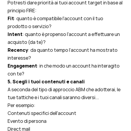
Potresti dare priorità ai tuoi account target in base al
principio FIRE:
Fit
: quanto è compatibile l'account con il tuo
prodotto o servizio?
Intent
: quanto è propenso l'account a effettuare un
acquisto (da te)?
Recency
: da quanto tempo l’account ha mostrato
interesse?
Engagement
: in che modo un account ha interagito
con te?
5. Scegli i tuoi contenuti e canali
A seconda del tipo di approccio ABM che adotterai, le
tue tattiche e i tuoi canali saranno diversi...
Per esempio:
Contenuti specifici dell'account
Evento di persona
Direct mail