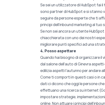
Se sei un utilizzatore di HubSpot fai i
sono partner di HubSpot e si stanno ve
seguire da persone esperte che ti aff
principi dell’inbound marketing al tuo s
Se non sei ancora un utente HubSpot e
chiacchierata con uno dei nostri espe
migliorare punti specifici ad una stra
4. Posso aspettare
Quando hai bisogno di organizzare il via
dal salone dell’auto di Ginevra aspett
edilizia aspetti l’autunno per andare al
Come ti comporti in questi casi o in ca
dati ci dicono che oggi le persone ch
effettuano una ricerca su internet (Goo
impostare strategie, implementazioni 
online. Non attuare i principi dell’inbo