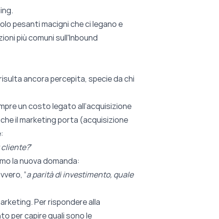
ting.
olo pesanti macigni che ci legano e
zioni più comuni sull'Inbound
 risulta ancora percepita, specie da chi
empre un costo legato all’acquisizione
ti che il marketing porta (acquisizione
:
 cliente?
”
niamo la nuova domanda:
vvero, “
a parità di investimento, quale
 marketing. Per rispondere alla
to per capire quali sono le