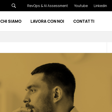
RevOps & AI Assessment
Youtube
Linkedin
CHI SIAMO
LAVORA CON NOI
CONTATTI
Show submenu for Risorse
Show submenu for Chi siamo