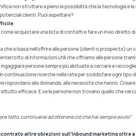
fica non sfruttare a pieno le possibilità che la tecnologia e le
 potenziali clienti. Puoi aspettare?
ficile
ome acquistare una lista di contatti e fare un invio diretto di m
he si basa nell'offrire alle persone (clienti o prospects) un va
interrotto di informazioni utili che offriamo alle persone trami
d ingaggiare persone sempre più abituate a cercare e raccogl
n continuazione ricerche nella rete per soddisfare ogni tipo 
he rispondano alla domanda, alla necessità che hanno. Creare c
ttutto efficace. E se le persone non trovano quello che cerc
pre fatto, continuerai ad ottenere ciò che hai sempre avuto”
ncontrato altre obiezioni sull’Inbound marketing oltre a 