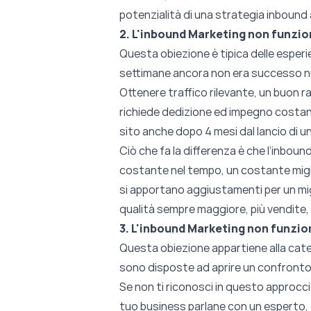
potenzialità di una strategia inbound a
2. L'inbound Marketing non funzi
Questa obiezione è tipica delle esper
settimane ancora non era successo nul
Ottenere traffico rilevante, un buon ra
richiede dedizione ed impegno costante
sito anche dopo 4 mesi dal lancio di 
Ciò che fa la differenza è che l’inbo
costante nel tempo,
un costante mig
si apportano aggiustamenti per un migl
qualità sempre maggiore, più vendite,
3. L'inbound Marketing non funzio
Questa obiezione appartiene alla cate
sono disposte ad aprire un confronto
Se non ti riconosci in questo approcc
tuo business
parlane con un esperto
,