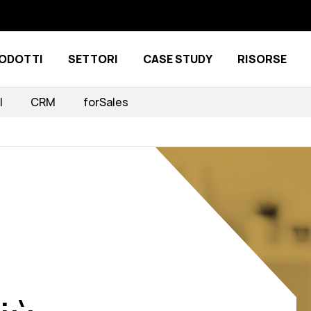
ODOTTI
SETTORI
CASE STUDY
RISORSE
Show submenu for Prodotti
Show submenu for Settori
I
CRM
forSales