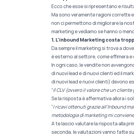
Ecco che esse si ripresentano e risult
Ma sono veramente ragioni corrette e v
non ci permettono di migliorare la nost
marketing e vediamo se hanno o meno d
1. L'inbound Marketing costa trop
Da sempre il marketing si trova a dover
è esterno al settore, come effimera e d
In ogni caso, le vendite non avvengono
di nuovi lead e di nuovi clienti ed il m
di nuovi lead e nuovi clienti) devono e
“
Il CLV (ovvero il valore che un client
Se la risposta è affermativa allora i 
“
I ricavi ottenuti grazie all’Inbound 
metodologia di marketing mi convien
A te lascio valutare la risposta alla pr
seconda, le valutazioni vanno fatte su