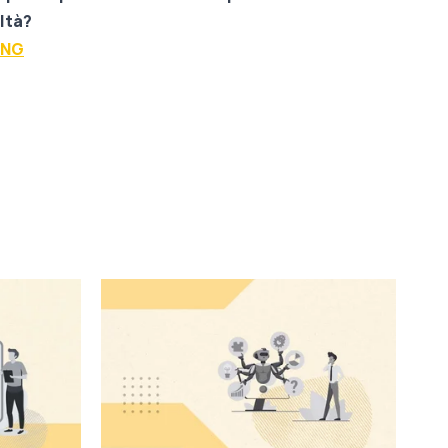
ltà?
ING