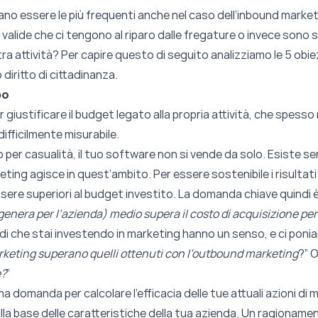
ano essere le più frequenti anche nel caso dell’inbound marke
alide che ci tengono al riparo dalle fregature o invece sono s
ra attività? Per capire questo di seguito analizziamo le 5 obie
iritto di cittadinanza.
po
 giustificare il budget legato alla propria attività, che spesso
ifficilmente misurabile.
 per casualità, il tuo software non si vende da solo. Esiste s
arketing agisce in quest’ambito. Per essere sostenibile i risulta
ssere superiori al budget investito. L
a domanda chiave quindi è
e genera per l’azienda) medio supera il costo di acquisizione per
soldi che stai investendo in marketing hanno un senso, e ci po
marketing superano quelli ottenuti con l’outbound marketing
?”
O
e?
”
ima domanda per calcolare l’efficacia delle tue attuali azioni di
lla base delle caratteristiche della tua azienda. Un ragionamen