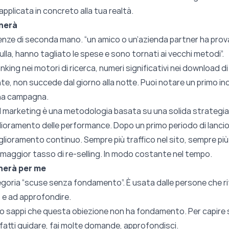
pplicata in concreto alla tua realtà.
onerà
ienze di seconda mano. “un amico o un’azienda partner ha prov
la, hanno tagliato le spese e sono tornati ai vecchi metodi”.
nking nei motori di ricerca, numeri significativi nei download di
, non succede dal giorno alla notte. Puoi notare un primo inc
una campagna.
und marketing è una metodologia basata su una solida strategia
lioramento delle performance.
Dopo un primo periodo di lancio ar
ioramento continuo. Sempre più traffico nel sito, sempre più v
 maggior tasso di re-selling. In modo costante nel tempo.
nerà per me
goria “scuse senza fondamento”. È usata dalle persone che rif
 e ad approfondire.
io sappi che questa obiezione non ha fondamento. Per capire s
 fatti guidare, fai molte domande, approfondisci.