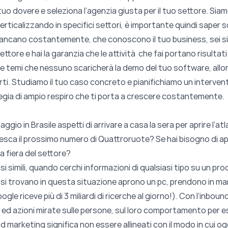
l tuo dovere e seleziona l’agenzia giusta per il tuo settore. Si
rticalizzando in specifici settori, è importante quindi
saper sc
iancano costantemente, che conoscono il tuo business, sei sic
ettore e hai la garanzia che le attività che fai portano risultati
 temi che nessuno scaricherà la demo del tuo software, allora 
rti
. Studiamo il tuo caso concreto e pianifichiamo un intervent
tegia di ampio respiro che ti porta a crescere costantemente.
ggio in Brasile aspetti di arrivare a casa la sera per aprire l’a
i esca il prossimo numero di Quattroruote? Se hai bisogno di a
la fiera del settore?
si simili, quando cerchi informazioni di qualsiasi tipo su un pr
e si trovano in questa situazione aprono un pc, prendono in 
gle riceve più di 3 miliardi di ricerche al giorno!). Con l’inbou
ed azioni mirate sulle persone, sul loro comportamento per e
und marketing significa non essere allineati con il modo in cui o