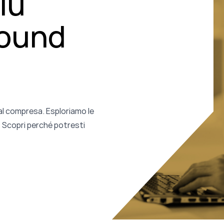
iù
bound
al compresa. Esploriamo le
i. Scopri perché potresti