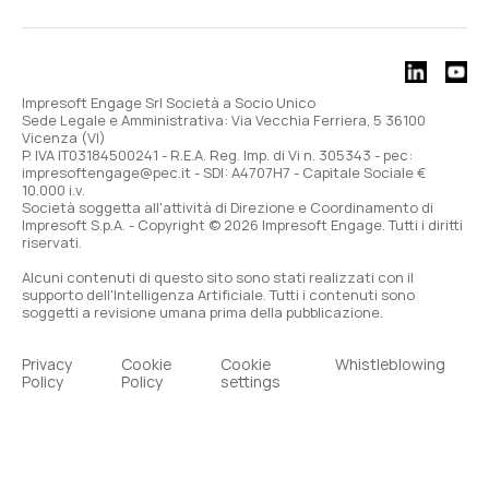
Impresoft Engage Srl Società a Socio Unico
Sede Legale e Amministrativa: Via Vecchia Ferriera, 5 36100
Vicenza (VI)
P. IVA IT03184500241 - R.E.A. Reg. Imp. di Vi n. 305343 - pec:
impresoftengage@pec.it - SDI: A4707H7 - Capitale Sociale €
10.000 i.v.
Società soggetta all'attività di Direzione e Coordinamento di
Impresoft S.p.A. - Copyright © 2026 Impresoft Engage. Tutti i diritti
riservati.
Alcuni contenuti di questo sito sono stati realizzati con il
supporto dell'Intelligenza Artificiale. Tutti i contenuti sono
soggetti a revisione umana prima della pubblicazione.
Privacy
Cookie
Cookie
Whistleblowing
Policy
Policy
settings