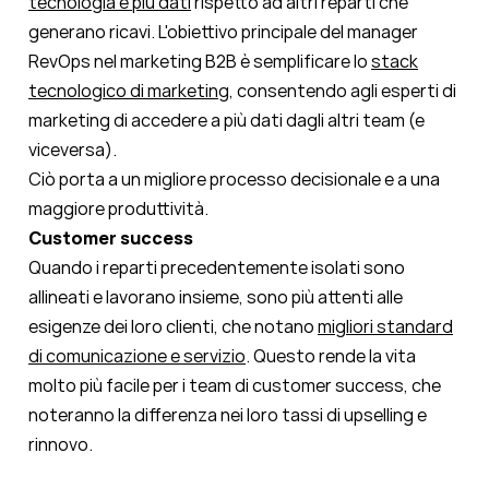
tecnologia e più dati
rispetto ad altri reparti che
generano ricavi. L'obiettivo principale del manager
RevOps nel marketing B2B è semplificare lo
stack
tecnologico di marketing
, consentendo agli esperti di
marketing di accedere a più dati dagli altri team (e
viceversa).
Ciò porta a un
migliore processo decisionale e a una
maggiore produttività
.
Customer success
Quando i reparti precedentemente isolati sono
allineati e lavorano insieme, sono più attenti alle
esigenze dei loro clienti, che notano
migliori standard
di comunicazione e servizio
. Questo rende la vita
molto più facile per i team di customer success, che
noteranno la differenza nei loro tassi di upselling e
rinnovo.