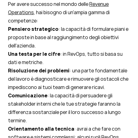
Per avere successo nel mondo delle
Revenue
Operations
, hai bisogno di un'ampia gamma di
competenze:
Pensiero strategico
: la capacità di formulare piani e
proposte in base al raggiungimento degli obiettivi
dell'azienda.
Una testa per le cifre
: in RevOps, tutto si basa su
dati e metriche.
Risoluzione dei problemi
: una parte fondamentale
del lavoro è diagnosticare e rimuovere gli ostacoli che
impediscono ai tuoi team di generare ricavi.
Comunicazione
: la capacità di persuadere gli
stakeholder interni che le tue strategie faranno la
differenza sostanziale per il loro successo a lungo
termine.
Orientamento alla tecnica
: avrai a che fare con
software e sistemi complessi; alcuni ruoli RevOps