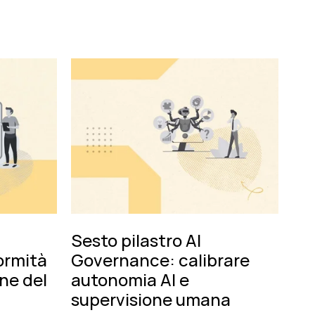
Sesto pilastro AI
ormità
Governance: calibrare
ne del
autonomia AI e
supervisione umana