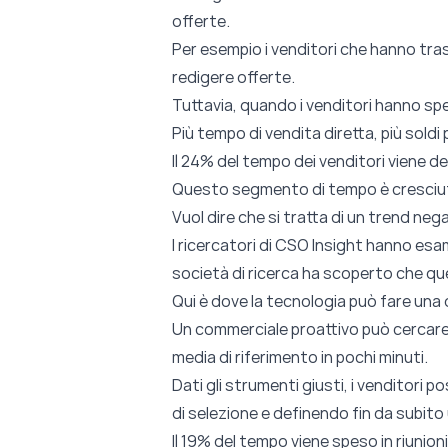
offerte.
Per esempio i venditori che hanno tra
redigere offerte.
Tuttavia, quando i venditori hanno spes
Più tempo di vendita diretta, più soldi 
Il 24% del tempo dei venditori viene ded
Questo segmento di tempo è cresciut
Vuol dire che si tratta di un trend neg
I ricercatori di CSO Insight hanno esa
società di ricerca ha scoperto che que
Qui è dove la tecnologia può fare una
Un commerciale proattivo può cercare u
media di riferimento in pochi minuti.
Dati gli strumenti giusti, i venditori 
di selezione e definendo fin da subito
Il 19% del tempo viene speso in riunion