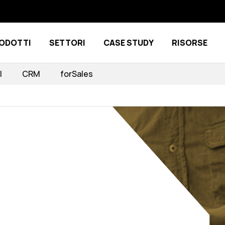
ODOTTI
SETTORI
CASE STUDY
RISORSE
Show submenu for Prodotti
Show submenu for Settori
I
CRM
forSales