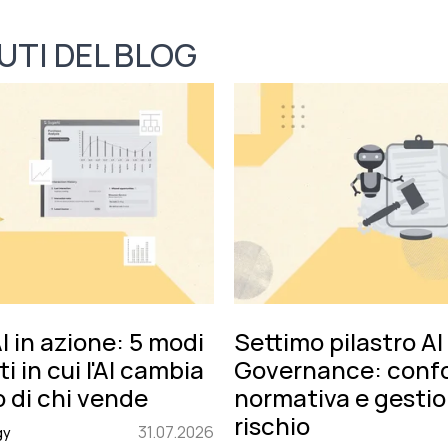
UTI DEL BLOG
 in azione: 5 modi
Settimo pilastro AI
i in cui l'AI cambia
Governance: conf
ro di chi vende
normativa e gestio
rischio
31.07.2026
gy