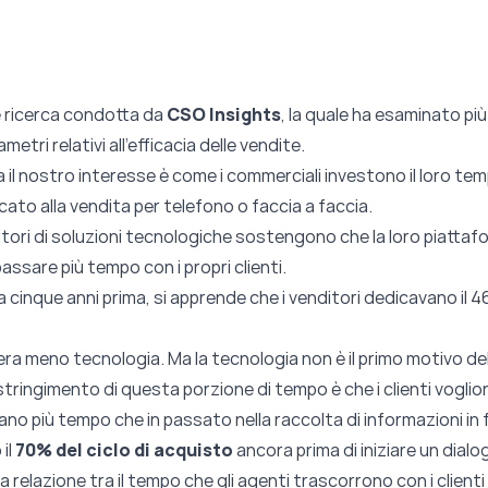
e ricerca condotta da
CSO Insights
, la quale ha esaminato più
etri relativi all’efficacia delle vendite.
a il nostro interesse è come i commerciali investono il loro te
ato alla vendita per telefono o faccia a faccia.
itori di soluzioni tecnologiche sostengono che la loro piattaf
passare più tempo con i propri clienti.
inque anni prima, si apprende che i venditori dedicavano il 4
’era meno tecnologia. Ma la tecnologia non è il primo motivo de
estringimento di questa porzione di tempo è che i clienti vo
ano più tempo che in passato nella raccolta di informazioni i
il
70% del ciclo di acquisto
ancora prima di iniziare un dial
ra relazione tra il tempo che gli agenti trascorrono con i clie