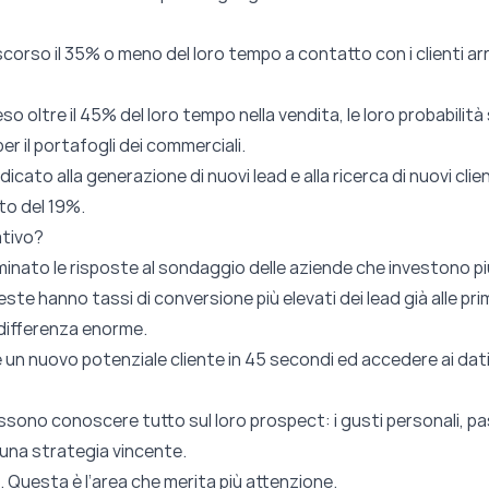
scorso il 35% o meno del loro tempo a contatto con i clienti a
o oltre il 45% del loro tempo nella vendita, le loro probabilit
per il portafogli dei commerciali.
icato alla generazione di nuovi lead e alla ricerca di nuovi clien
o del 19%.
ativo?
minato le risposte al sondaggio delle aziende che investono più
ste hanno tassi di conversione più elevati dei lead già alle pr
 differenza enorme.
n nuovo potenziale cliente in 45 secondi ed accedere ai dati az
possono conoscere tutto sul loro prospect: i gusti personali, p
 una strategia vincente.
i. Questa è l’area che merita più attenzione.