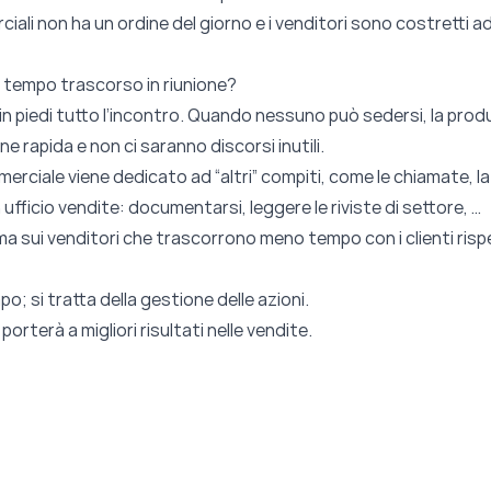
iali non ha un ordine del giorno e i venditori sono costretti a
il tempo trascorso in riunione?
 in piedi tutto l’incontro. Quando nessuno può sedersi, la pro
 rapida e non ci saranno discorsi inutili.
merciale viene dedicato ad “altri” compiti, come le chiamate, l
 ufficio vendite: documentarsi, leggere le riviste di settore, …
mma sui venditori che trascorrono meno tempo con i clienti rispe
o; si tratta della gestione delle azioni.
rterà a migliori risultati nelle vendite.