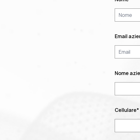
Email azi
Nome azi
Cellulare
*