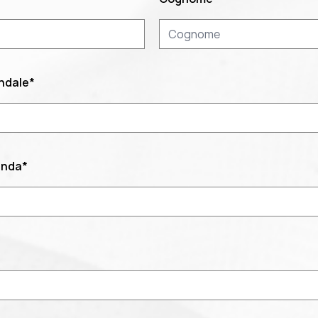
endale
*
enda
*