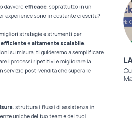
do davvero
efficace
, soprattutto in un
er experience sono in costante crescita?
igliori strategie e strumenti per
,
efficiente
e
altamente scalabile
.
oni su misura, ti guideremo a semplificare
L
re i processi ripetitivi e migliorare la
Cu
 servizio post-vendita che supera le
Ma
isura
: struttura i flussi di assistenza in
enze uniche del tuo team e dei tuoi