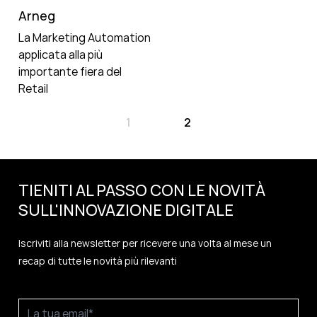
Arneg
La Marketing Automation
applicata alla più
importante fiera del
Retail
1
2
TIENITI AL PASSO CON LE NOVITÀ
SULL'
INNOVAZIONE
DIGITALE
Iscriviti alla newsletter per ricevere una volta al mese un
recap di tutte le novità più rilevanti