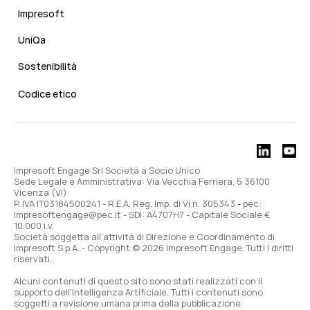
Impresoft
UniQa
Sostenibilità
Codice etico
Impresoft Engage Srl Società a Socio Unico
Sede Legale e Amministrativa: Via Vecchia Ferriera, 5 36100
Vicenza (VI)
P. IVA IT03184500241 - R.E.A. Reg. Imp. di Vi n. 305343 - pec:
impresoftengage@pec.it - SDI: A4707H7 - Capitale Sociale €
10.000 i.v.
Società soggetta all'attività di Direzione e Coordinamento di
Impresoft S.p.A. - Copyright © 2026 Impresoft Engage. Tutti i diritti
riservati.
Alcuni contenuti di questo sito sono stati realizzati con il
supporto dell'Intelligenza Artificiale. Tutti i contenuti sono
soggetti a revisione umana prima della pubblicazione.