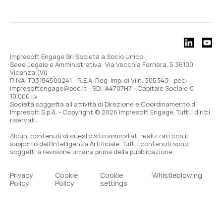
Impresoft Engage Srl Società a Socio Unico
Sede Legale e Amministrativa: Via Vecchia Ferriera, 5 36100
Vicenza (VI)
P. IVA IT03184500241 - R.E.A. Reg. Imp. di Vi n. 305343 - pec:
impresoftengage@pec.it - SDI: A4707H7 - Capitale Sociale €
10.000 i.v.
Società soggetta all'attività di Direzione e Coordinamento di
Impresoft S.p.A. - Copyright © 2026 Impresoft Engage. Tutti i diritti
riservati.
Alcuni contenuti di questo sito sono stati realizzati con il
supporto dell'Intelligenza Artificiale. Tutti i contenuti sono
soggetti a revisione umana prima della pubblicazione.
Privacy
Cookie
Cookie
Whistleblowing
Policy
Policy
settings