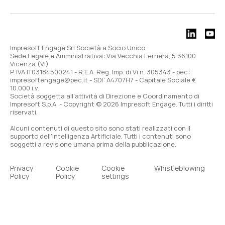
Impresoft Engage Srl Società a Socio Unico
Sede Legale e Amministrativa: Via Vecchia Ferriera, 5 36100
Vicenza (VI)
P. IVA IT03184500241 - R.E.A. Reg. Imp. di Vi n. 305343 - pec:
impresoftengage@pec.it - SDI: A4707H7 - Capitale Sociale €
10.000 i.v.
Società soggetta all'attività di Direzione e Coordinamento di
Impresoft S.p.A. - Copyright © 2026 Impresoft Engage. Tutti i diritti
riservati.
Alcuni contenuti di questo sito sono stati realizzati con il
supporto dell'Intelligenza Artificiale. Tutti i contenuti sono
soggetti a revisione umana prima della pubblicazione.
Privacy
Cookie
Cookie
Whistleblowing
Policy
Policy
settings